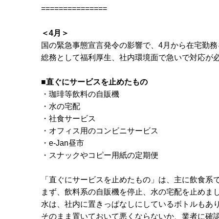
===============
＜4月＞
国の緊急事態宣言発令の影響で、4月から在宅勤務
総務として福利厚生、社内環境面で急いで対応が
■直ぐにサービスを止めたもの
・珈琲等飲料の自販機
・水の宅配
・社食サービス
・オフィス用のコンビニサービス
・e-Jan昼市
・スナックやコピー用紙の定期便
「直ぐにサービスを止めたもの」は、主に飲食系
まず、飲料系の自販機を停止、水の宅配を止めま
水は、社内に置きっぱなしにしているボトルもあ
そのまま置いておいて悪くならないか、業者に確