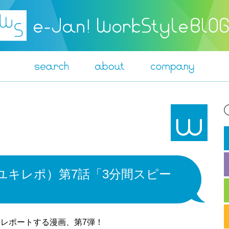
流（ユキレポ）第7話「3分間スピー
をレポートする漫画、第7弾！