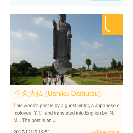
牛久大仏 (Ushiku Daibutsu)
This week’s post is by a guest writer, a Japanese e
mployee ‘Y.T.’, and translated into English by ‘N.
M.’. The post is an ...
2017/12/15 19:51
>>Read more