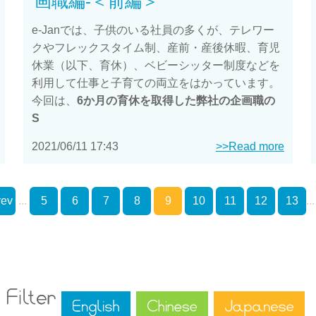
画職編-＜前編＞
e-Janでは、子供のいる社員の多くが、テレワー
クやフレックスタイム制、産前・産後休暇、育児
休業（以下、育休）、ベビーシッター制度などを
利用して仕事と子育ての両立をはかっています。
今回は、
6か月の育休を取得した弊社の企画職の
S
2021/06/11 17:43
>>Read more
rev
...
5
6
7
8
9
10
11
12
13
..