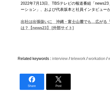
2022年7月13日、TBSテレビの報道番組「ne
ーション」、および代表坂本と社員インタビューが
出社は出張扱いに 沖縄・富士山麓でも…広がる
は？【news23】 [外部サイト]
Related keywords :
interview
/
telework
/
workation
/
Share
Post