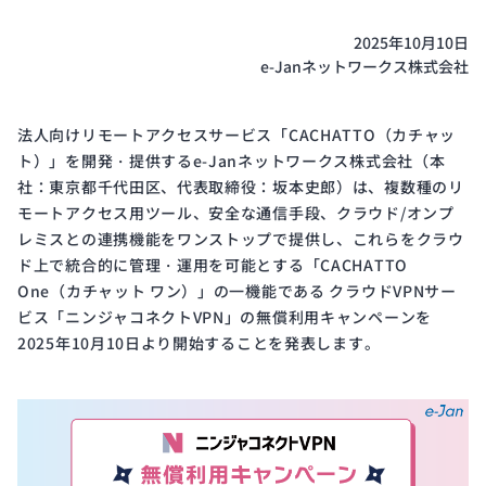
開発
サイ
2025年10月10日
クル
e-Janネットワークス株式会社
と体
制
法人向けリモートアクセスサービス「CACHATTO（カチャッ
ト）」を開発・提供するe-Janネットワークス株式会社（本
社：東京都千代田区、代表取締役：坂本史郎）は、複数種のリ
Public
ISMS
モートアクセス用ツール、安全な通信手段、クラウド/オンプ
Notice
Certification
レミスとの連携機能をワンストップで提供し、これらをクラウ
電子
ISMS
ド上で統合的に管理・運用を可能とする「CACHATTO
公示
認証
One（カチャット ワン）」の一機能である クラウドVPNサー
ビス「ニンジャコネクトVPN」の無償利用キャンペーンを
2025年10月10日より開始することを発表します。