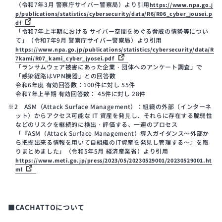
（令和7年3月 警察庁サイバー警察局）より引用
https://www.npa.go.j
p/publications/statistics/cybersecurity/data/R6/R06_cyber_jousei.p
df
「令和7年上半期における サイバー空間をめぐる脅威の情勢等につい
て」（令和7年9月 警察庁サイバー警察局）より引用
https://www.npa.go.jp/publications/statistics/cybersecurity/data/R
7kami/R07_kami_cyber_jyosei.pdf
「ランサムウェア被害にあった企業・団体へのアンケート調査」で
「感染経路はVPN機器」との回答数
令和6年度 有効回答数：100件に対し 55件
令和7年上半期 有効回答数： 45件に対し 28件
※2 ASM（Attack Surface Management）：組織の外部（インターネ
ット）からアクセス可能な IT 資産を発⾒し、それらに存在する脆弱性
などのリスクを継続的に検出・評価する、一連のプロセス
「『ASM（Attack Surface Management）導入ガイダンス～外部か
ら把握出来る情報を用いて自組織のIT資産を発見し管理する～』を取
りまとめました」（令和5年5月 経済産業省）より引用
https://www.meti.go.jp/press/2023/05/20230529001/20230529001.ht
ml
■CACHATTOについて