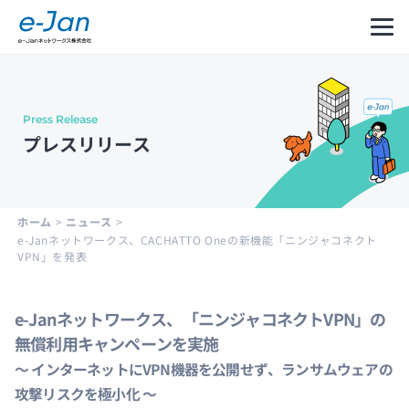
Press Release
Company
Our
Message
プレスリリース
Information
Philosophy
from
CEO
会社
企業
代表
概要
理念
メッ
ホーム
>
ニュース
>
セー
e-Janネットワークス、CACHATTO Oneの新機能「ニンジャコネクト
ジ
VPN」を発表
e-Janネットワークス、「ニンジャコネクトVPN」の
Leadership
History
Development
無償利用キャンペーンを実施
Cycle
経営
沿革
～ インターネットにVPN機器を公開せず、ランサムウェアの
and
陣紹
攻撃リスクを極小化 ～
Structure
介