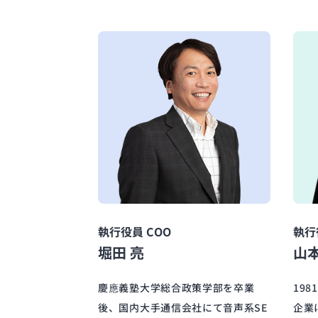
執行役員 COO
執行
堀田 亮
山本
慶應義塾大学総合政策学部を卒業
19
後、国内大手通信会社にて音声系SE
企業