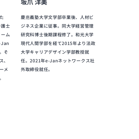
坂爪 洋美
た
慶應義塾大学文学部卒業後、人材ビ
弁護士
ジネス企業に従事。同大学経営管理
ァーム
研究科博士後期課程修了。和光大学
Jan
現代人間学部を経て2015年より法政
。そ
大学キャリアデザイン学部教授就
ス、
任。2021年e-Janネットワークス社
ーメ
外取締役就任。
。