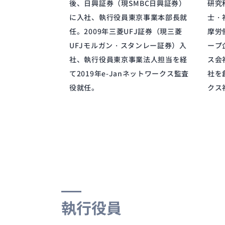
後、日興証券（現SMBC日興証券）
研究
に入社、執行役員東京事業本部長就
士・
任。2009年三菱UFJ証券（現三菱
摩労
UFJモルガン・スタンレー証券）入
ープ
社、執行役員東京事業法人担当を経
ス会
て2019年e-Janネットワークス監査
社を
役就任。
クス
執行役員