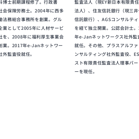
科博士前期課程修了。行政書
監査法人（現EY新日本有限責
社会保険労務士。2004年に西多
法人）、住友信託銀行（現三井
働法務総合事務所を創業。グル
信託銀行）、AGSコンサルテ
企業として2005年に人材サービ
を経て独立開業。公認会計士。2
社を、2008年に福利厚生事業会
年e-Janネットワークス社外監
創業。2017年e-Janネットワー
就任。その他、プラスアルファ
社外監査役就任。
ンサルティング社外監査役、E
スト有限責任監査法人理事パー
ーを現任。