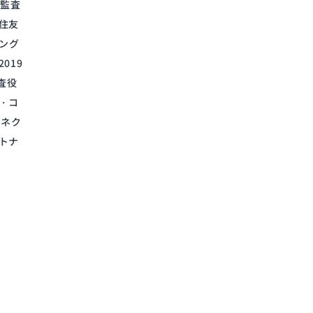
任監査
住友
ィング
019
査役
・コ
Sネク
トナ