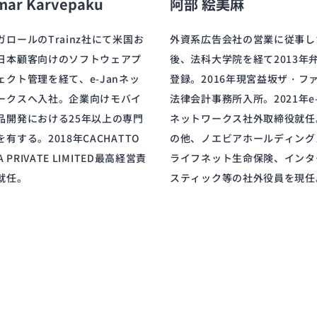
mar Karvepaku
阿部 絵美麻
ガロールのTrainz社にて米国お
外資系広告会社の営業に従事し
日本顧客向けのソフトウェアプ
後、法科大学院を経て2013年
ェクト管理を経て、e-Janネッ
登録。2016年現宮益坂ザ・フ
ークスへ入社。企業向けモバイ
法律会計事務所入所。2021年e-
品開発における25年以上の専門
ネットワークス社外取締役就任
有する。2018年CACHATTO
の他、ノエビアホールディング
IA PRIVATE LIMITED最高経営責
ライフネット生命保険、インタ
就任。
スティック等の社外役員を現任