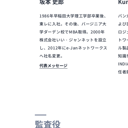
坂本 史郎
Ku
1986年早稲田大学理工学部卒業後、
バン
東レに入社。その後、バージニア大
よび
学ダーデン校でMBA取得。2000年
ロジ
株式会社いい・ジャンネットを設立
トワ
し、2012年にe-Janネットワークス
ル製
へ社名変更。
知識を
IND
代表メッセージ
任者
監査役