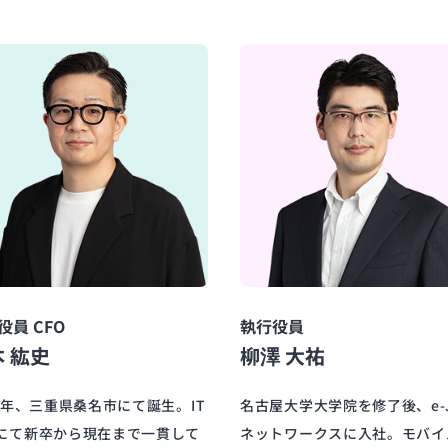
役員 CFO
執行役員
 紘史
柳澤 大祐
81年、三重県桑名市にて誕生。IT
名古屋大学大学院を修了後、e-J
にて新卒から現在まで一貫して
ネットワークスに入社。モバイ