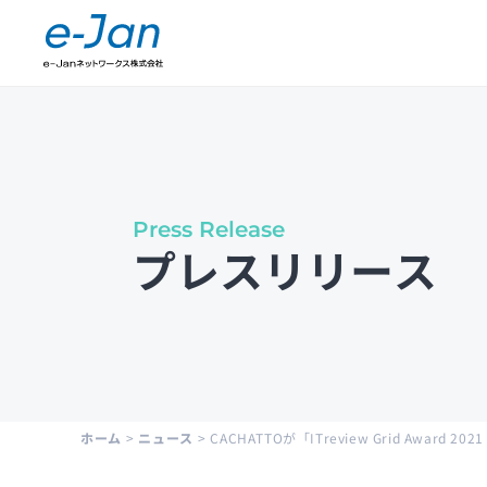
Company Information
会社概要
Press Release
プレスリリース
Leadership
経営陣紹介
Public Notice
電子公示
ホーム
>
ニュース
>
CACHATTOが「ITreview Grid Award 