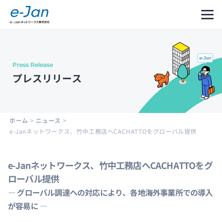
Press Release
Company
Our
Message
プレスリリース
Information
Philosophy
from
CEO
会社
企業
代表
概要
理念
メッ
ホーム
>
ニュース
>
セー
e-Janネットワークス、竹中工務店へCACHATTOをグローバル提供
ジ
e-Janネットワークス、竹中工務店へCACHATTOをグ
ローバル提供
Leadership
History
Development
― グローバル調達への対応により、各地海外事業所での導入
Cycle
経営
沿革
and
が容易に ―
陣紹
Structure
介