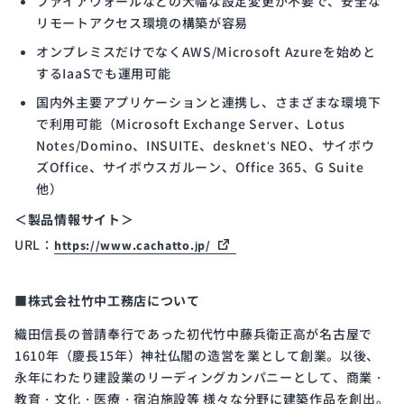
ファイアウォールなどの大幅な設定変更が不要で、安全な
リモートアクセス環境の構築が容易
オンプレミスだけでなくAWS/Microsoft Azureを始めと
するIaaSでも運用可能
国内外主要アプリケーションと連携し、さまざまな環境下
で利用可能（Microsoft Exchange Server、Lotus
Notes/Domino、INSUITE、desknet's NEO、サイボウ
ズOffice、サイボウスガルーン、Office 365、G Suite
他）
＜製品情報サイト＞
URL：
https://www.cachatto.jp/
■株式会社竹中工務店について
織田信長の普請奉行であった初代竹中藤兵衛正高が名古屋で
1610年（慶長15年）神社仏閣の造営を業として創業。以後、
永年にわたり建設業のリーディングカンパニーとして、商業・
教育・文化・医療・宿泊施設等 様々な分野に建築作品を創出。