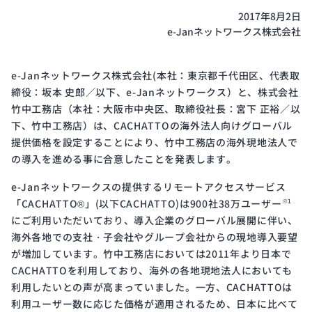
開発
2017年8月2日
サイ
e-Janネットワークス株式会社
クル
と体
制
e-Janネットワークス株式会社(本社：東京都千代田区、代表取
締役：坂本 史郎／以下、e-Janネットワークス）と、株式会社
竹中工務店（本社：大阪市中央区、取締役社長：宮下 正裕／以
下、竹中工務店）は、CACHATTOの海外法人向けグローバル
Public
ISMS
提供価格を設定することにより、竹中工務店の海外現地法人で
Notice
Certification
の導入を進める事に合意したことを発表します。
電子
ISMS
公示
認証
e-Janネットワークスの提供するリモートアクセスサービス
「CACHATTO®」(以下CACHATTO)は900社38万ユーザー
※1
にご利用いただいており、導入企業のグローバル展開に伴い、
海外各地での支社・子会社やグループ会社からの現地導入要望
が増加しています。竹中工務店においては2011年より日本で
CACHATTOを利用しており、海外の各地現地法人においても
利用したいとの声が高まっていました。一方、CACHATTOは
利用ユーザー数に応じた価格が適用されるため、日本に比べて