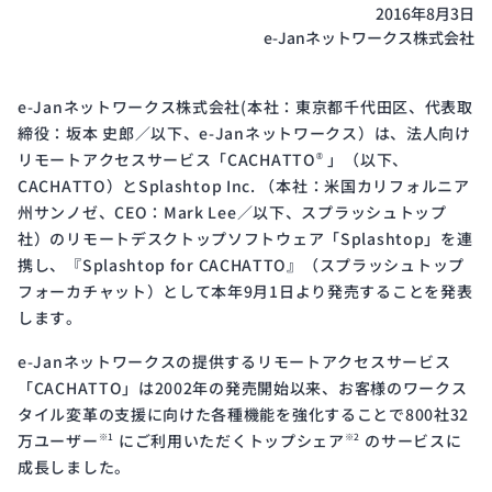
開発
2016年8月3日
e-Janネットワークス株式会社
サイ
クル
と体
e-Janネットワークス株式会社(本社：東京都千代田区、代表取
制
締役：坂本 史郎／以下、e-Janネットワークス）は、法人向け
リモートアクセスサービス「CACHATTO
」（以下、
®
CACHATTO）とSplashtop Inc. （本社：米国カリフォルニア
州サンノゼ、CEO：Mark Lee／以下、スプラッシュトップ
Public
ISMS
社）のリモートデスクトップソフトウェア「Splashtop」を連
Notice
Certification
携し、『Splashtop for CACHATTO』（スプラッシュトップ
電子
ISMS
フォーカチャット）として本年9月1日より発売することを発表
公示
認証
します。
e-Janネットワークスの提供するリモートアクセスサービス
「CACHATTO」は2002年の発売開始以来、お客様のワークス
タイル変革の支援に向けた各種機能を強化することで800社32
万ユーザー
にご利用いただくトップシェア
のサービスに
※1
※2
成長しました。