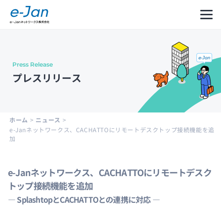
Press Release
Company
Our
Message
プレスリリース
Information
Philosophy
from
CEO
会社
企業
代表
概要
理念
メッ
ホーム
>
ニュース
>
セー
e-Janネットワークス、CACHATTOにリモートデスクトップ接続機能を追
ジ
加
e-Janネットワークス、CACHATTOにリモートデスク
Leadership
History
Development
トップ接続機能を追加
Cycle
経営
沿革
― SplashtopとCACHATTOとの連携に対応 ―
and
陣紹
Structure
介