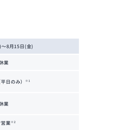
)～8月15日(金)
休業
（平日のみ）
※1
休業
常営業
※2