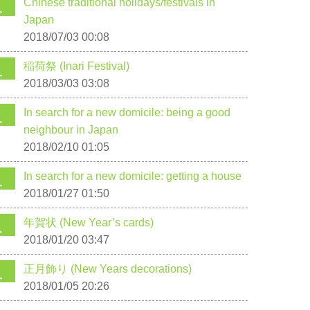
Chinese traditional holidays/festivals in
Japan
2018/07/03 00:08
稲荷祭 (Inari Festival)
2018/03/03 03:08
In search for a new domicile: being a good
neighbour in Japan
2018/02/10 01:05
In search for a new domicile: getting a house
2018/01/27 01:50
年賀状 (New Year’s cards)
2018/01/20 03:47
正月飾り (New Years decorations)
2018/01/05 20:26